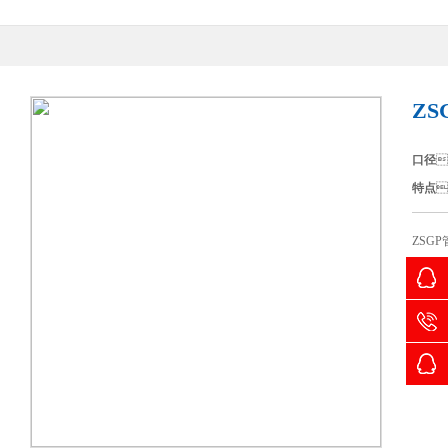
Z
口径

特点

ZSG